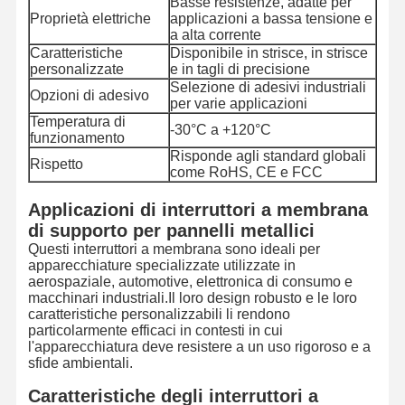
Basse resistenze, adatte per
Proprietà elettriche
applicazioni a bassa tensione e
a alta corrente
Caratteristiche
Disponibile in strisce, in strisce
personalizzate
e in tagli di precisione
Selezione di adesivi industriali
Opzioni di adesivo
per varie applicazioni
Temperatura di
-30°C a +120°C
funzionamento
Risponde agli standard globali
Rispetto
come RoHS, CE e FCC
Applicazioni di interruttori a membrana
di supporto per pannelli metallici
Questi interruttori a membrana sono ideali per
apparecchiature specializzate utilizzate in
aerospaziale, automotive, elettronica di consumo e
macchinari industriali.Il loro design robusto e le loro
caratteristiche personalizzabili li rendono
particolarmente efficaci in contesti in cui
l'apparecchiatura deve resistere a un uso rigoroso e a
Casa.
Prodotti
Video
Su Di Noi
sfide ambientali.
Caratteristiche degli interruttori a