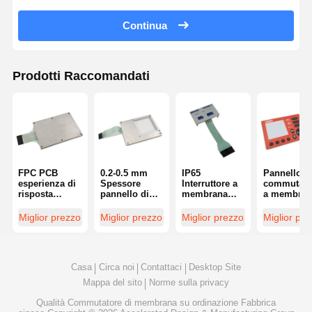
Continua
Prodotti Raccomandati
FPC PCB
0.2-0.5 mm
IP65
Pannello d
esperienza di
Spessore
Interruttore a
commutazi
risposta
pannello di
membrana
a membran
ineguagliabile
cambio di
impermeabile
personaliz
con
membrana
Resistenza
impermeab
Miglior prezzo
Miglior prezzo
Miglior prezzo
Miglior pr
prestazioni di
poliestere
chimica
alla polver
precisione
impermeabile
per
pannello di
applicazion
membrana
compatte
Casa
Circa noi
Contattaci
Desktop Site
Switch
Mappa del sito
Norme sulla privacy
Qualità
Commutatore di membrana su ordinazione
Fabbrica