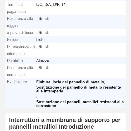
Termini di
L/C, D/A, D/P, T/T
pagamento
Resistenza alla
- Sì, sì.
ruggine
a prova di fuoco
- Sì, sì.
Finisci.
Listo.
Di resistenza alle
- Sì, sì.
intemperie
Durabilità
Altezza
Resistenza alla
- Sì, sì.
corrosione
Evidenziare:
,
Finitura liscia del pannello di metallo
Sostituzione del pannello di metallo resistente
alle intemperie
,
Sostituzione dei pannelli metallici resistenti alla
corrosione
Interruttori a membrana di supporto per
pannelli metallici Introduzione