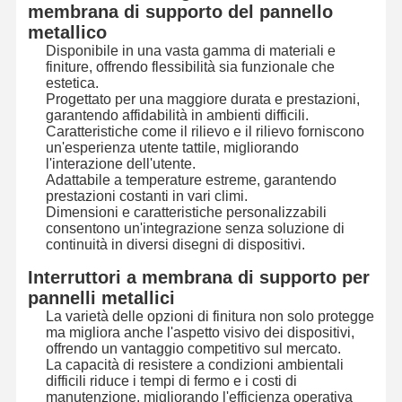
membrana di supporto del pannello
metallico
Disponibile in una vasta gamma di materiali e
Visita Alla
Controllo
Contattaci
Notizie
finiture, offrendo flessibilità sia funzionale che
Fabbrica
Della Qualità
estetica.
Progettato per una maggiore durata e prestazioni,
garantendo affidabilità in ambienti difficili.
Caratteristiche come il rilievo e il rilievo forniscono
un'esperienza utente tattile, migliorando
l'interazione dell'utente.
Chiedi Un
Adattabile a temperature estreme, garantendo
Preventivo
prestazioni costanti in vari climi.
Dimensioni e caratteristiche personalizzabili
consentono un'integrazione senza soluzione di
Commutatore di membrana su ordinazione
continuità in diversi disegni di dispositivi.
Commutatore di membrana industriale
Interruttori a membrana di supporto per
pannelli metallici
Commutatore di membrana flessibile
La varietà delle opzioni di finitura non solo protegge
ma migliora anche l'aspetto visivo dei dispositivi,
Commutatore di membrana del PWB
offrendo un vantaggio competitivo sul mercato.
La capacità di resistere a condizioni ambientali
difficili riduce i tempi di fermo e i costi di
Commutatore di membrana di FPC
manutenzione, migliorando l'efficienza operativa