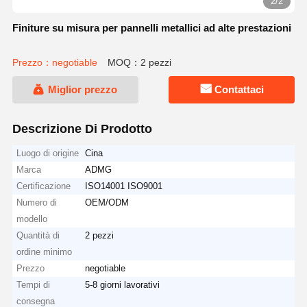
2/2
Finiture su misura per pannelli metallici ad alte prestazioni
Prezzo：negotiable
MOQ：2 pezzi
Miglior prezzo
Contattaci
Descrizione Di Prodotto
Luogo di origine
Cina
Marca
ADMG
Certificazione
ISO14001 ISO9001
Numero di
OEM/ODM
modello
Quantità di
2 pezzi
ordine minimo
Prezzo
negotiable
Tempi di
5-8 giorni lavorativi
consegna