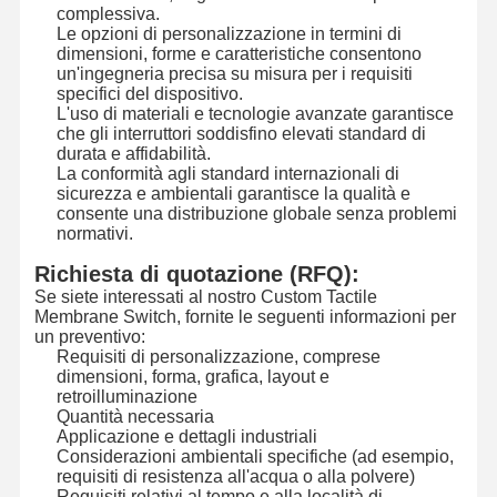
complessiva.
Commutatore di membrana della lampadina
Le opzioni di personalizzazione in termini di
dimensioni, forme e caratteristiche consentono
Commutatore di membrana della tastiera
un'ingegneria precisa su misura per i requisiti
specifici del dispositivo.
L'uso di materiali e tecnologie avanzate garantisce
Commutatore del pannello della membrana
che gli interruttori soddisfino elevati standard di
durata e affidabilità.
Sovrapposizioni grafiche
La conformità agli standard internazionali di
sicurezza e ambientali garantisce la qualità e
Circuiti in PET
consente una distribuzione globale senza problemi
normativi.
Pellicola di guida luminosa
Richiesta di quotazione (RFQ):
Se siete interessati al nostro Custom Tactile
Assemblaggio a cupola di metallo
Membrane Switch, fornite le seguenti informazioni per
un preventivo:
Lenti PMMA
Requisiti di personalizzazione, comprese
dimensioni, forma, grafica, layout e
retroilluminazione
Quantità necessaria
Applicazione e dettagli industriali
Considerazioni ambientali specifiche (ad esempio,
requisiti di resistenza all'acqua o alla polvere)
Requisiti relativi al tempo e alla località di