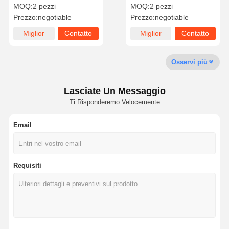
in PU durevoli e lucide per
per una maggiore durata
MOQ:
2 pezzi
MOQ:
2 pezzi
marchi di lusso
Prezzo:
negotiable
Prezzo:
negotiable
Visita Alla
Controllo
Contattaci
Notizie
Miglior
Contatto
Miglior
Contatto
Fabbrica
Della Qualità
prezzo
prezzo
Osservi più
Lasciate Un Messaggio
Chiedi Un
Ti Risponderemo Velocemente
Preventivo
Email
Commutatore di membrana su ordinazione
Commutatore di membrana industriale
Requisiti
Commutatore di membrana flessibile
Commutatore di membrana del PWB
Commutatore di membrana di FPC