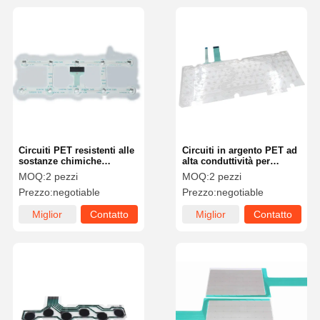
Circuiti PET resistenti alle
Circuiti in argento PET ad
sostanze chimiche
alta conduttività per
prestazioni ottimali in
applicazioni critiche
MOQ:
2 pezzi
MOQ:
2 pezzi
ambienti difficili
Prezzo:
negotiable
Prezzo:
negotiable
Miglior
Contatto
Miglior
Contatto
prezzo
prezzo