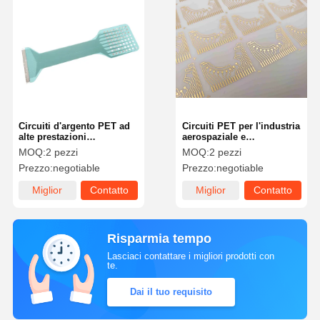
Circuiti d'argento PET ad
Circuiti PET per l'industria
alte prestazioni
aerospaziale e
personalizzabili poliestere
dell'elettronica
MOQ:
2 pezzi
MOQ:
2 pezzi
policarbonato
automobilistica con
Prezzo:
negotiable
Prezzo:
negotiable
rivestimento in rame e in
oro
Miglior
Contatto
Miglior
Contatto
prezzo
prezzo
Risparmia tempo
Lasciaci contattare i migliori prodotti con
te.
Dai il tuo requisito