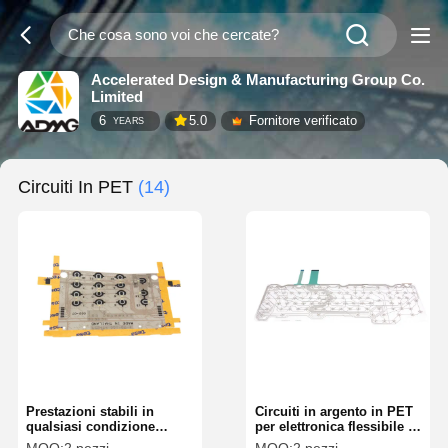
Accelerated Design & Manufacturing Group Co.
Limited
6
5.0
Fornitore verificato
YEARS
Circuiti In PET
(14)
Prestazioni stabili in
Circuiti in argento in PET
qualsiasi condizione
per elettronica flessibile e
Circuiti in argento PET
indossabile