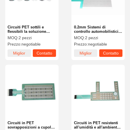
Circuiti PET sottili e
0.2mm Sistemi di
flessibili la soluzione
controllo automobilistici
definitiva per i dispositivi
Circuiti PET per
MOQ:
2 pezzi
MOQ:
2 pezzi
compatti
l'affidabilità
Prezzo:
negotiable
Prezzo:
negotiable
Miglior
Contatto
Miglior
Contatto
prezzo
prezzo
Casa.
Prodotti
Video
Su Di Noi
Circuiti in PET
Circuiti in PET resistenti
sovrapposizioni a cupola
all'umidità e all'ambiente