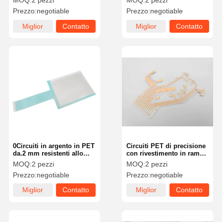
MOQ:
2 pezzi
MOQ:
2 pezzi
ultra sottili per elettronica
Prezzo:
negotiable
Prezzo:
negotiable
Miglior
Contatto
Miglior
Contatto
prezzo
prezzo
0Circuiti in argento in PET
Circuiti PET di precisione
da.2 mm resistenti allo
con rivestimento in rame e
stress ambientale e
in oro per una affidabilità
MOQ:
2 pezzi
MOQ:
2 pezzi
meccanico
senza pari
Prezzo:
negotiable
Prezzo:
negotiable
Miglior
Contatto
Miglior
Contatto
prezzo
prezzo