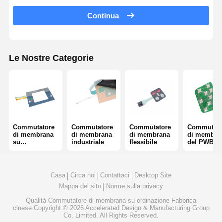
Commutatore di membrana della lampadina
Continua
Commutatore di membrana della tastiera
Commutatore del pannello della membrana
Le Nostre Categorie
Sovrapposizioni grafiche
Circuiti in PET
Pellicola di guida luminosa
Commutatore
Commutatore
Commutatore
Commutato
di membrana
di membrana
di membrana
di membra
Assemblaggio a cupola di metallo
su
industriale
flessibile
del PWB
ordinazione
Lenti PMMA
Casa
Circa noi
Contattaci
Desktop Site
Mappa del sito
Norme sulla privacy
Qualità
Commutatore di membrana su ordinazione
Fabbrica
cinese.Copyright © 2026 Accelerated Design & Manufacturing Group
Co. Limited. All Rights Reserved.