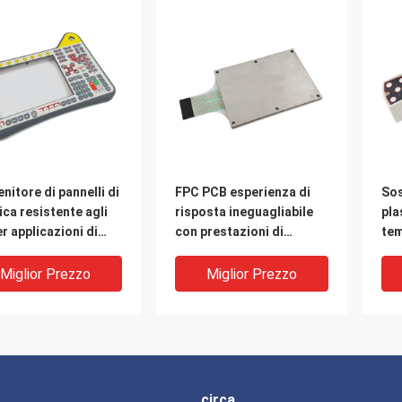
nitore di pannelli di
FPC PCB esperienza di
Sos
ica resistente agli
risposta ineguagliabile
pla
r applicazioni di
con prestazioni di
tem
ch a membrana
precisione pannello di
est
nti
membrana Switch
Miglior Prezzo
Miglior Prezzo
circa