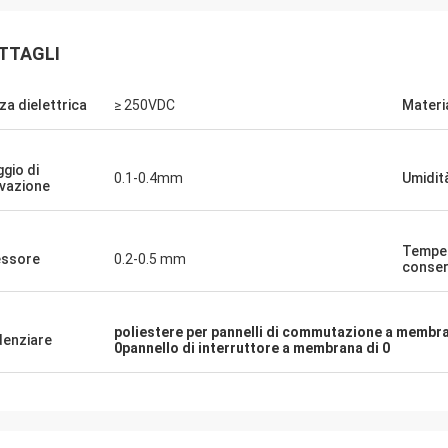
TTAGLI
za dielettrica
≥ 250VDC
Materi
ggio di
0.1-0.4mm
Umidit
ivazione
Rachel Sterling
Derrick M
Temper
ssore
0.2-0.5 mm
 solo esprimere la mia gratitudine
Siamo rimasti colpiti dall
conser
ccezionale servizio clienti fornito
consegna e dalla qualità 
stro team.Non vediamo l'ora di
a membrana che abbiamo
poliestere per pannelli di commutazione a membr
uare la nostra partnership.
per averci aiutato a man
denziare
0pannello di interruttore a membrana di 0
del prodotto.!