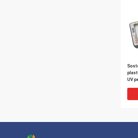
Soste
plast
UV pe
swit
esige