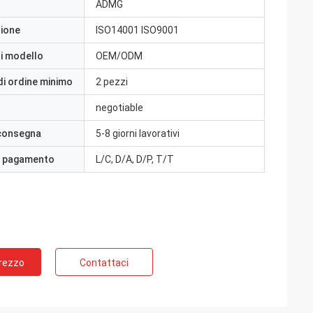
ADMG
zione
ISO14001 ISO9001
i modello
OEM/ODM
di ordine minimo
2 pezzi
negotiable
 consegna
5-8 giorni lavorativi
i pagamento
L/C, D/A, D/P, T/T
Prezzo
Contattaci