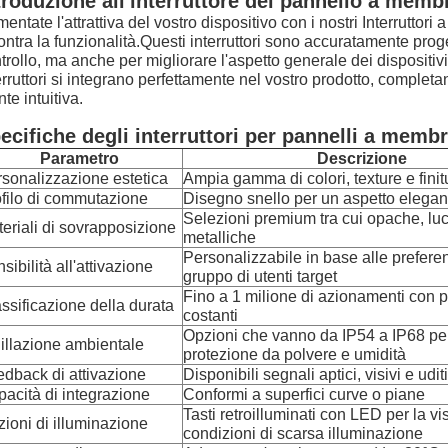
troduzione all'interruttore del pannello a memb
entate l'attrattiva del vostro dispositivo con i nostri Interruttor
ontra la funzionalità.Questi interruttori sono accuratamente proge
trollo, ma anche per migliorare l'aspetto generale dei dispositiviC
erruttori si integrano perfettamente nel vostro prodotto, completa
nte intuitiva.
ecifiche degli interruttori per pannelli a memb
Parametro
Descrizione
sonalizzazione estetica
Ampia gamma di colori, texture e finit
filo di commutazione
Disegno snello per un aspetto elegant
Selezioni premium tra cui opache, lu
eriali di sovrapposizione
metalliche
Personalizzabile in base alle preferenz
sibilità all'attivazione
gruppo di utenti target
Fino a 1 milione di azionamenti con p
ssificazione della durata
costanti
Opzioni che vanno da IP54 a IP68 per
illazione ambientale
protezione da polvere e umidità
dback di attivazione
Disponibili segnali aptici, visivi e uditi
acità di integrazione
Conformi a superfici curve o piane
Tasti retroilluminati con LED per la visi
ioni di illuminazione
condizioni di scarsa illuminazione