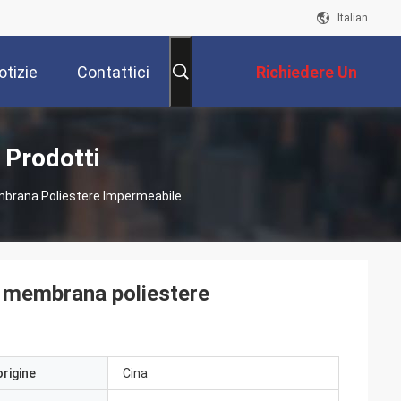
Italian
otizie
Contattici
Richiedere Un
Preventivo
Prodotti
mbrana Poliestere Impermeabile
i membrana poliestere
origine
Cina