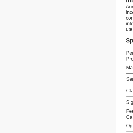
In
Aum
inc
con
int
ute
Sp
Per
Pro
Mat
Sen
Cla
Sig
Fee
Cap
Opz