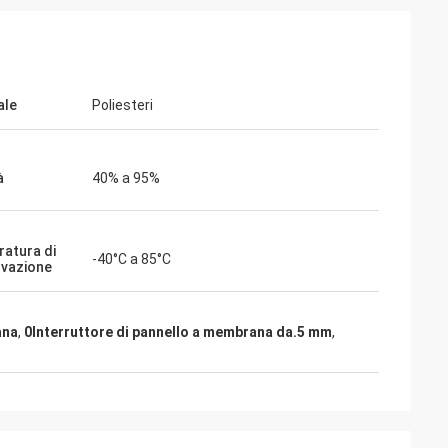
ale
Poliesteri
à
40% a 95%
arsh
Fiona Bright
atura di
-40°C a 85°C
a velocità di
I vostri interruttori a membrana si sono
vazione
degli interruttori
dimostrati incredibilmente affidabili e
 ordinato.Grazie
convenienti per le nostre esigenze di
ana
,
0Interruttore di pannello a membrana da.5 mm
,
tenere la qualità
produzione.E' fantastico lavorare con un
fornitore che garantisce costantemente
elevati standard di qualità e servizio..