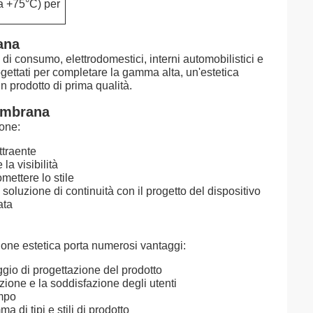
a +75°C) per
ana
a di consumo, elettrodomestici, interni automobilistici e
ogettati per completare la gamma alta, un'estetica
 prodotto di prima qualità.
membrana
ione:
ttraente
la visibilità
mettere lo stile
oluzione di continuità con il progetto del dispositivo
ata
ione estetica porta numerosi vantaggi:
ggio di progettazione del prodotto
ione e la soddisfazione degli utenti
empo
di tipi e stili di prodotto