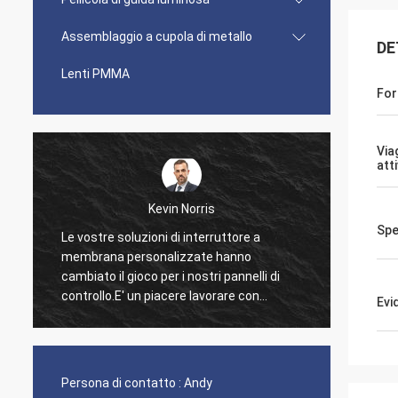
Assemblaggio a cupola di metallo
DE
Lenti PMMA
For
Via
att
Kevin Norris
Spe
Le vostre soluzioni di interruttore a
Volevo
membrana personalizzate hanno
per l'e
cambiato il gioco per i nostri pannelli di
dal vo
controllo.E' un piacere lavorare con
contin
Evi
un'azienda che capisce così bene i nostri
bisogni..
Persona di contatto :
Andy