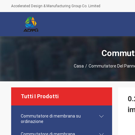
Accelerated Design & Manufacturing Group Co. Limited
Commuta
Casa
/
Commutatore Del Panne
Tutti I Prodotti
0.
i
Commutatore di membrana su
ordinazione
Commutatore di membrana