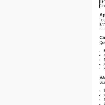
Tem
fu
Ap
I n
alt
mod
Ca
Que
Va
Sce