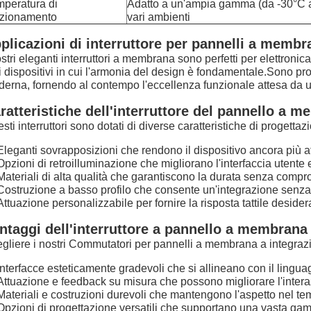
peratura di
Adatto a un'ampia gamma (da -30°C 
nzionamento
vari ambienti
plicazioni di interruttore per pannelli a membr
ostri eleganti interruttori a membrana sono perfetti per elettronic
ri dispositivi in cui l'armonia del design è fondamentale.Sono pr
erna, fornendo al contempo l'eccellenza funzionale attesa da un
ratteristiche dell'interruttore del pannello a 
sti interruttori sono dotati di diverse caratteristiche di progettaz
Eleganti sovrapposizioni che rendono il dispositivo ancora più a
Opzioni di retroilluminazione che migliorano l'interfaccia utente e 
Materiali di alta qualità che garantiscono la durata senza compro
Costruzione a basso profilo che consente un'integrazione senza s
Attuazione personalizzabile per fornire la risposta tattile desider
ntaggi dell'interruttore a pannello a membrana
gliere i nostri Commutatori per pannelli a membrana a integraz
Interfacce esteticamente gradevoli che si allineano con il lingua
Attuazione e feedback su misura che possono migliorare l'interaz
Materiali e costruzioni durevoli che mantengono l'aspetto nel t
Opzioni di progettazione versatili che supportano una vasta gamma 