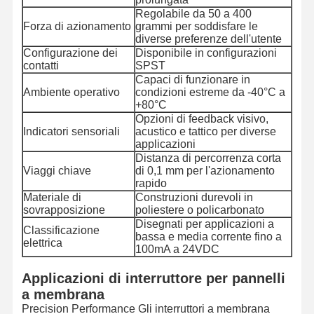
Regolabile da 50 a 400
Forza di azionamento
grammi per soddisfare le
diverse preferenze dell'utente
Configurazione dei
Disponibile in configurazioni
contatti
SPST
Capaci di funzionare in
Ambiente operativo
condizioni estreme da -40°C a
+80°C
Opzioni di feedback visivo,
Indicatori sensoriali
acustico e tattico per diverse
applicazioni
Distanza di percorrenza corta
Viaggi chiave
di 0,1 mm per l'azionamento
rapido
Materiale di
Construzioni durevoli in
sovrapposizione
poliestere o policarbonato
Disegnati per applicazioni a
Classificazione
bassa e media corrente fino a
elettrica
100mA a 24VDC
Casa.
Prodotti
Video
Su Di Noi
Applicazioni di interruttore per pannelli
a membrana
Precision Performance Gli interruttori a membrana