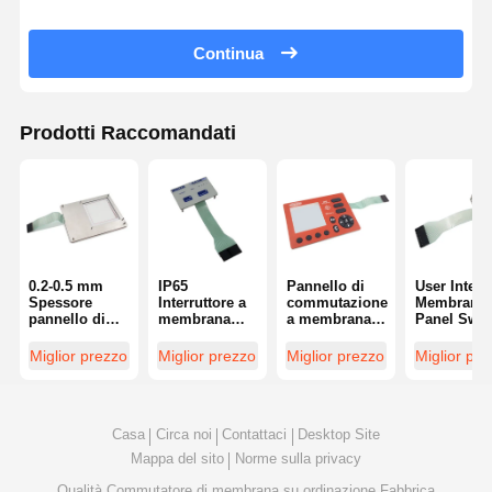
Continua
Prodotti Raccomandati
0.2-0.5 mm
IP65
Pannello di
User Interf
Spessore
Interruttore a
commutazione
Membrane
pannello di
membrana
a membrana
Panel Swit
cambio di
impermeabile
personalizzato
con
membrana
Resistenza
impermeabile
ingegneria
Miglior prezzo
Miglior prezzo
Miglior prezzo
Miglior pr
poliestere
chimica
alla polvere
accessibili
impermeabile
per
centrate
applicazioni
sull'utente
compatte
Casa
Circa noi
Contattaci
Desktop Site
Mappa del sito
Norme sulla privacy
Qualità
Commutatore di membrana su ordinazione
Fabbrica