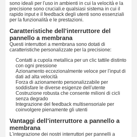
sono ideali per l'uso in ambienti in cui la velocità e la
precisione sono cruciali.e qualsiasi sistema in cui il
rapido input e il feedback degli utenti sono essenziali
Visita Alla
Controllo
Contattaci
Notizie
per la funzionalità e le prestazioni.
Fabbrica
Della Qualità
Caratteristiche dell'interruttore del
pannello a membrana
Questi interruttori a membrana sono dotati di
caratteristiche personalizzate per la precisione:
Chiedi Un
Contatti a cupola metallica per un clic tattile distinto
Preventivo
con ogni pressione
Azionamento eccezionalmente veloce per l'input di
dati ad alta velocità
Commutatore di membrana su ordinazione
Forza di azionamento personalizzabile per
soddisfare le diverse esigenze dell'utente
Commutatore di membrana industriale
Costruzione robusta che consente milioni di cicli
senza degrado
Integrazione del feedback multisensoriale per
Commutatore di membrana flessibile
coinvolgere pienamente gli utenti
Commutatore di membrana del PWB
Vantaggi dell'interruttore a pannello a
membrana
Commutatore di membrana di FPC
L'integrazione dei nostri interruttori per pannelli a