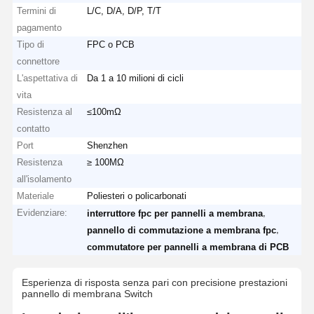
Termini di
L/C, D/A, D/P, T/T
pagamento
Tipo di
FPC o PCB
connettore
L'aspettativa di
Da 1 a 10 milioni di cicli
vita
Resistenza al
≤100mΩ
contatto
Port
Shenzhen
Resistenza
≥ 100MΩ
all'isolamento
Materiale
Poliesteri o policarbonati
Evidenziare:
,
interruttore fpc per pannelli a membrana
,
pannello di commutazione a membrana fpc
commutatore per pannelli a membrana di PCB
Esperienza di risposta senza pari con precisione prestazioni
pannello di membrana Switch