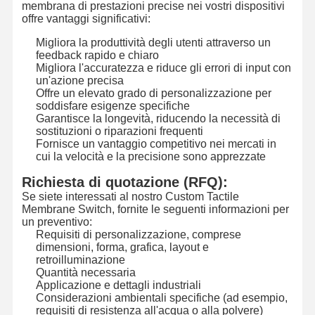
membrana di prestazioni precise nei vostri dispositivi
Commutatore di membrana della lampadina
offre vantaggi significativi:
Migliora la produttività degli utenti attraverso un
Commutatore di membrana della tastiera
feedback rapido e chiaro
Migliora l'accuratezza e riduce gli errori di input con
Commutatore del pannello della membrana
un'azione precisa
Offre un elevato grado di personalizzazione per
Sovrapposizioni grafiche
soddisfare esigenze specifiche
Garantisce la longevità, riducendo la necessità di
sostituzioni o riparazioni frequenti
Circuiti in PET
Fornisce un vantaggio competitivo nei mercati in
cui la velocità e la precisione sono apprezzate
Pellicola di guida luminosa
Richiesta di quotazione (RFQ):
Assemblaggio a cupola di metallo
Se siete interessati al nostro Custom Tactile
Membrane Switch, fornite le seguenti informazioni per
un preventivo:
Lenti PMMA
Requisiti di personalizzazione, comprese
dimensioni, forma, grafica, layout e
retroilluminazione
Quantità necessaria
Applicazione e dettagli industriali
Considerazioni ambientali specifiche (ad esempio,
requisiti di resistenza all'acqua o alla polvere)