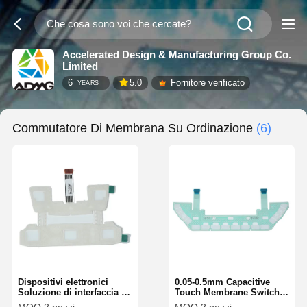
Accelerated Design & Manufacturing Group Co.
Limited
6
5.0
Fornitore verificato
YEARS
Commutatore Di Membrana Su Ordinazione
(6)
Dispositivi elettronici
0.05-0.5mm Capacitive
Soluzione di interfaccia ad
Touch Membrane Switch
alte prestazioni
PET PC ITO Film Material