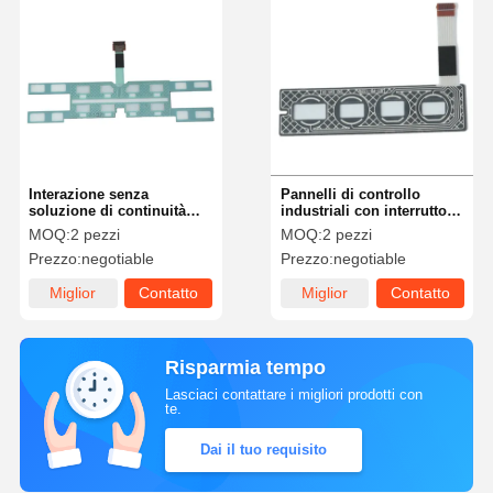
Interazione senza
Pannelli di controllo
soluzione di continuità
industriali con interruttore
Commutatore a membrana
a membrana capacitiva
MOQ:
2 pezzi
MOQ:
2 pezzi
a contatto capacitivo per
PET PC
Prezzo:
negotiable
Prezzo:
negotiable
dispositivi elettronici
Miglior
Contatto
Miglior
Contatto
prezzo
prezzo
Risparmia tempo
Lasciaci contattare i migliori prodotti con
te.
Dai il tuo requisito