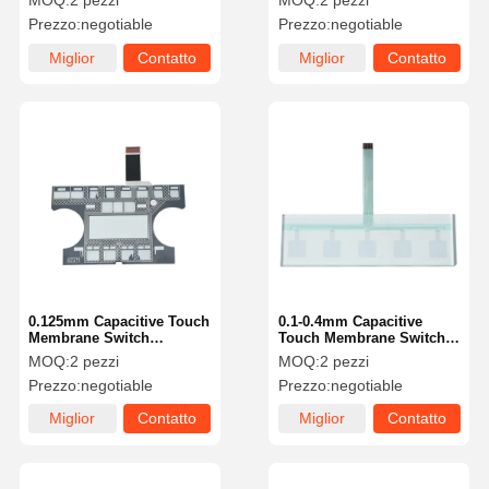
MOQ:
2 pezzi
MOQ:
2 pezzi
Prezzo:
negotiable
Prezzo:
negotiable
Miglior
Contatto
Miglior
Contatto
prezzo
prezzo
0.125mm Capacitive Touch
0.1-0.4mm Capacitive
Membrane Switch
Touch Membrane Switch
Poliestere
con tecnologia avanzata
MOQ:
2 pezzi
MOQ:
2 pezzi
Prezzo:
negotiable
Prezzo:
negotiable
Miglior
Contatto
Miglior
Contatto
prezzo
prezzo