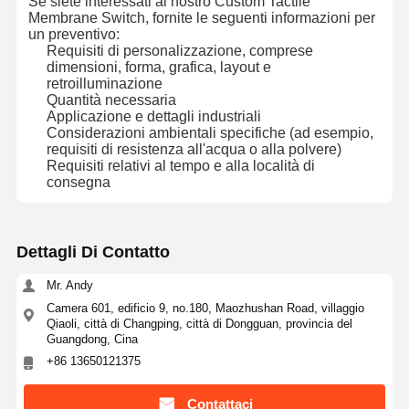
Se siete interessati al nostro Custom Tactile
Membrane Switch, fornite le seguenti informazioni per
Commutatore di membrana della lampadina
un preventivo:
Requisiti di personalizzazione, comprese
Commutatore di membrana della tastiera
dimensioni, forma, grafica, layout e
retroilluminazione
Commutatore del pannello della membrana
Quantità necessaria
Applicazione e dettagli industriali
Considerazioni ambientali specifiche (ad esempio,
Sovrapposizioni grafiche
requisiti di resistenza all'acqua o alla polvere)
Requisiti relativi al tempo e alla località di
Circuiti in PET
consegna
Pellicola di guida luminosa
Dettagli Di Contatto
Assemblaggio a cupola di metallo
Mr. Andy
Lenti PMMA
Camera 601, edificio 9, no.180, Maozhushan Road, villaggio
Qiaoli, città di Changping, città di Dongguan, provincia del
Guangdong, Cina
+86 13650121375
Contattaci