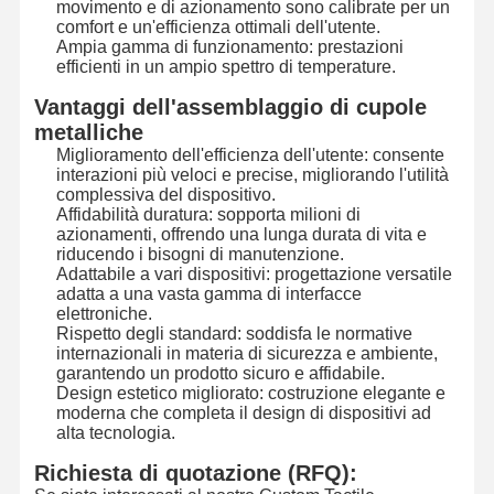
movimento e di azionamento sono calibrate per un
comfort e un'efficienza ottimali dell'utente.
Ampia gamma di funzionamento: prestazioni
Visita Alla
Controllo
Contattaci
Notizie
efficienti in un ampio spettro di temperature.
Fabbrica
Della Qualità
Vantaggi dell'assemblaggio di cupole
metalliche
Miglioramento dell'efficienza dell'utente: consente
interazioni più veloci e precise, migliorando l'utilità
complessiva del dispositivo.
Chiedi Un
Affidabilità duratura: sopporta milioni di
Preventivo
azionamenti, offrendo una lunga durata di vita e
riducendo i bisogni di manutenzione.
Adattabile a vari dispositivi: progettazione versatile
Commutatore di membrana su ordinazione
adatta a una vasta gamma di interfacce
elettroniche.
Rispetto degli standard: soddisfa le normative
Commutatore di membrana industriale
internazionali in materia di sicurezza e ambiente,
garantendo un prodotto sicuro e affidabile.
Commutatore di membrana flessibile
Design estetico migliorato: costruzione elegante e
moderna che completa il design di dispositivi ad
Commutatore di membrana del PWB
alta tecnologia.
Richiesta di quotazione (RFQ):
Commutatore di membrana di FPC