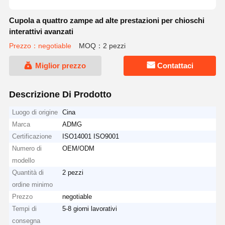
Cupola a quattro zampe ad alte prestazioni per chioschi
interattivi avanzati
Prezzo：negotiable
MOQ：2 pezzi
Miglior prezzo
Contattaci
Descrizione Di Prodotto
Luogo di origine
Cina
Marca
ADMG
Certificazione
ISO14001 ISO9001
Numero di
OEM/ODM
modello
Quantità di
2 pezzi
ordine minimo
Prezzo
negotiable
Tempi di
5-8 giorni lavorativi
consegna