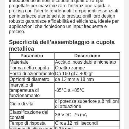
Introducendo le nostre cupole a quattro zampe
progettate per massimizzare l'interazione rapida e
precisa con l'utente.rendendoli componenti essenziali
per interfacce utente ad alte prestazioniIl loro design
robusto garantisce affidabilità ed efficienza, ideale per
applicazioni che richiedono un input frequente e
preciso.
Specificità dell'assemblaggio a cupola
metallica
Parametro
Descrizione
Materiale
Acciaio inossidabile nichelato
Forma della cupola
Quattro zampe
Forza di azionamento
Da 160 gf a 400 gf
Opzioni di diametro
da 12 mm a 18 mm
Intervallo di
temperatura di
-35°C a +85°C
funzionamento
di potenza superiore a 8 milioni
Ciclo di vita
di attuazione
Classificazione dei
36 VDC, 75 mA
contatti
Tempo di risposta
Circa 12 millisecondi
Viaggio di attivazione
0.25 mm