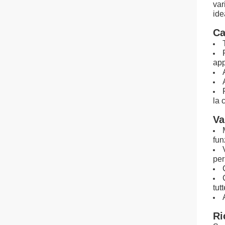
var
ide
Ca
app
la 
Va
fun
per
tutt
Ri