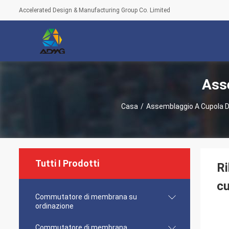
Accelerated Design & Manufacturing Group Co. Limited
Ass
Casa
/
Assemblaggio A Cupola D
Tutti I Prodotti
Ri
cu
Commutatore di membrana su
ordinazione
Commutatore di membrana