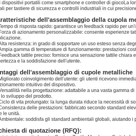
i dispositivi portatili come smartphone e controller di giocoLa loro
ali per tastiere di sicurezza e controlli industriali in cui precisi
ratteristiche dell'assemblaggio della cupola me
Tempo di risposta rapido: garantisce un feedback rapido per un'i
Forza di azionamento personalizzabile: consente esperienze tatti
licazione.
Alta resistenza: in grado di sopportare un uso esteso senza degr
Ampia gamma di temperature di funzionamento: prestazioni costa
Feedback tattile preciso: fornisce una sensazione tattile chiar
certezza e la soddisfazione dell'utente.
ntaggi dell'assemblaggio di cupole metalliche
Migliorato coinvolgimento dell'utente: gli utenti ricevono immed
zionamento intuitivo del dispositivo.
Versatilità nella progettazione: adattabile a una vasta gamma di pr
 lo sviluppo del prodotto.
Ciclo di vita prolungato: la lunga durata riduce la necessità di s
Consistenza delle prestazioni: fabbricato secondo standard elevat
e le unità.
Ambientale: soddisfa gli standard ambientali globali, aiutando i pr
chiesta di quotazione (RFQ):