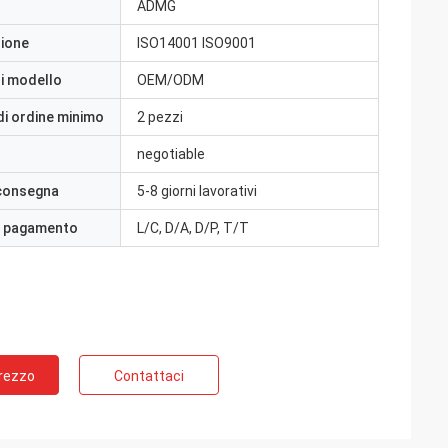
ADMG
zione
ISO14001 ISO9001
i modello
OEM/ODM
di ordine minimo
2 pezzi
negotiable
 consegna
5-8 giorni lavorativi
i pagamento
L/C, D/A, D/P, T/T
Prezzo
Contattaci