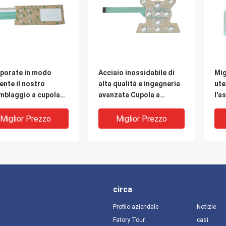
rporate in modo
Acciaio inossidabile di
Mig
iente il nostro
alta qualità e ingegneria
ute
mblaggio a cupola
avanzata Cupola a
l'a
lica nella vostra
quattro zampe
met
 di produzione
resistente alle
l'a
Miglior Prezzo
Miglior Prezzo
intemperie
app
circa
Profilo aziendale
Notizie
Fatory Tour
casi