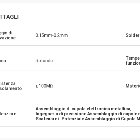
TTAGLI
ggio di
0.15mm-0.2mm
Soldera
ivazione
Temper
rma
Rotondo
funzi
Rachel Sterling
Derrick M
 solo esprimere la mia gratitudine
Siamo rimasti colpiti dall
istenza
≥ 100MΩ
Materi
'isolamento
ccezionale servizio clienti fornito
consegna e dalla qualità 
stro team.Non vediamo l'ora di
a membrana che abbiamo
uare la nostra partnership.
per averci aiutato a man
Assemblaggio di cupola elettronica metallica
,
del prodotto.!
denziare
Ingegneria di precisione Assemblaggio di cupole 
Scatenare il Potenziale Assemblaggio di Cupola M