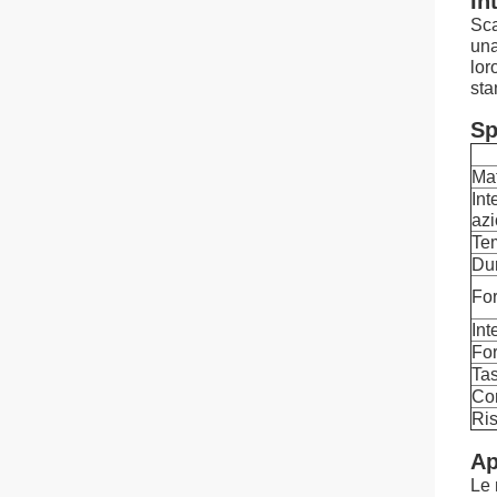
In
Sca
una
lor
sta
Sp
Mat
Int
az
Tem
Dur
For
Int
Fo
Tas
Con
Ris
Ap
Le 