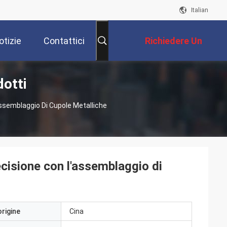
Italian
otizie
Contattici
Richiedere Un
otti
Preventivo
'assemblaggio Di Cupole Metalliche
recisione con l'assemblaggio di
origine
Cina