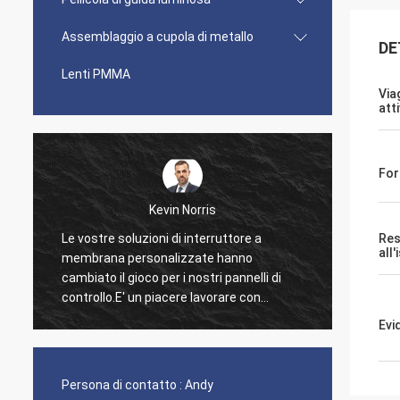
Assemblaggio a cupola di metallo
DE
Lenti PMMA
Via
att
Fo
Kevin Norris
Le vostre soluzioni di interruttore a
Volevo
Res
all
membrana personalizzate hanno
per l'e
cambiato il gioco per i nostri pannelli di
dal vo
controllo.E' un piacere lavorare con
contin
un'azienda che capisce così bene i nostri
Evi
bisogni..
Persona di contatto :
Andy