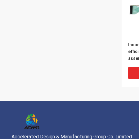
Inco
effic
asse
metal
linea
Accelerated Design & Manufacturing Group Co. Limited