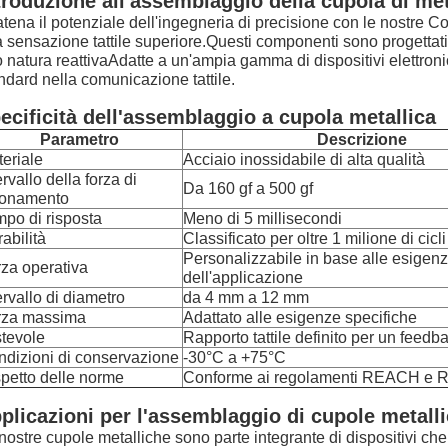
troduzione all'assemblaggio della cupola di met
tena il potenziale dell'ingegneria di precisione con le nostre Co
 sensazione tattile superiore.Questi componenti sono progettati p
o natura reattivaAdatte a un'ampia gamma di dispositivi elettronic
ndard nella comunicazione tattile.
ecificità dell'assemblaggio a cupola metallica
Parametro
Descrizione
eriale
Acciaio inossidabile di alta qualità
ervallo della forza di
Da 160 gf a 500 gf
ionamento
po di risposta
Meno di 5 millisecondi
abilità
Classificato per oltre 1 milione di cicli
Personalizzabile in base alle esigen
za operativa
dell'applicazione
ervallo di diametro
da 4 mm a 12 mm
rza massima
Adattato alle esigenze specifiche
tevole
Rapporto tattile definito per un feedb
dizioni di conservazione
-30°C a +75°C
petto delle norme
Conforme ai regolamenti REACH e 
plicazioni per l'assemblaggio di cupole metall
nostre cupole metalliche sono parte integrante di dispositivi ch