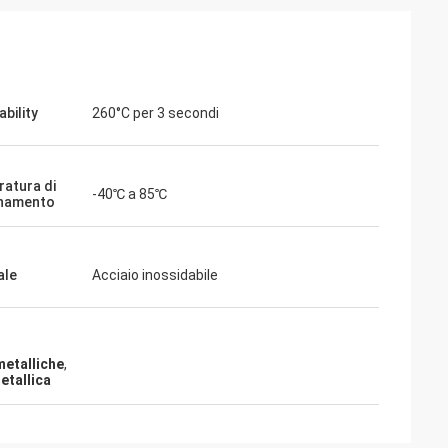
bility
260°C per 3 secondi
atura di
-40℃ a 85℃
onamento
arsh
Fiona Bright
a velocità di
I vostri interruttori a membrana si sono
ale
Acciaio inossidabile
degli interruttori
dimostrati incredibilmente affidabili e
 ordinato.Grazie
convenienti per le nostre esigenze di
tenere la qualità
produzione.E' fantastico lavorare con un
fornitore che garantisce costantemente
metalliche
,
elevati standard di qualità e servizio..
etallica