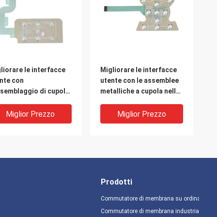
liorare le interfacce
Migliorare le interfacce
nte con
utente con le assemblee
ssemblaggio di cupole
metalliche a cupola nelle
alliche di precisione e
applicazioni
ffidabilità per
automobilistiche
Miglior Prezzo
Miglior Prezzo
licazioni critiche
Prodotti
Commutatore di membrana su ordinazione
Commutatore di membrana industriale