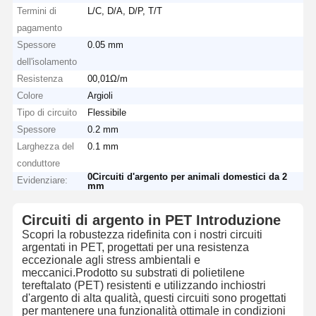
Termini di
L/C, D/A, D/P, T/T
pagamento
Spessore
0.05 mm
dell'isolamento
Resistenza
00,01Ω/m
Colore
Argioli
Tipo di circuito
Flessibile
Spessore
0.2 mm
Larghezza del
0.1 mm
conduttore
0Circuiti d'argento per animali domestici da 2
Evidenziare:
mm
Circuiti di argento in PET Introduzione
Scopri la robustezza ridefinita con i nostri circuiti
argentati in PET, progettati per una resistenza
eccezionale agli stress ambientali e
meccanici.Prodotto su substrati di polietilene
tereftalato (PET) resistenti e utilizzando inchiostri
d'argento di alta qualità, questi circuiti sono progettati
per mantenere una funzionalità ottimale in condizioni