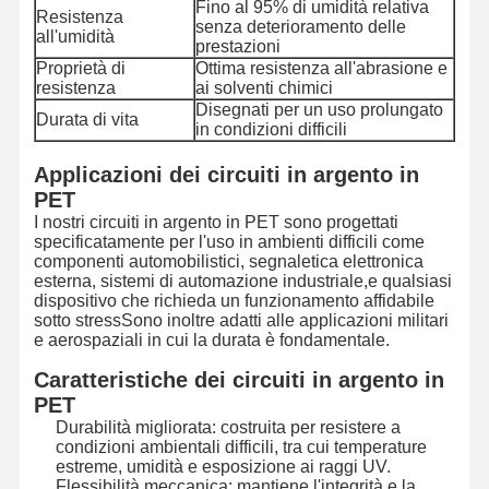
Fino al 95% di umidità relativa
Resistenza
senza deterioramento delle
all'umidità
prestazioni
Proprietà di
Ottima resistenza all'abrasione e
resistenza
ai solventi chimici
Disegnati per un uso prolungato
Durata di vita
in condizioni difficili
Applicazioni dei circuiti in argento in
PET
I nostri circuiti in argento in PET sono progettati
specificatamente per l'uso in ambienti difficili come
componenti automobilistici, segnaletica elettronica
esterna, sistemi di automazione industriale,e qualsiasi
dispositivo che richieda un funzionamento affidabile
sotto stressSono inoltre adatti alle applicazioni militari
e aerospaziali in cui la durata è fondamentale.
Caratteristiche dei circuiti in argento in
PET
Casa.
Prodotti
Video
Su Di Noi
Durabilità migliorata: costruita per resistere a
condizioni ambientali difficili, tra cui temperature
estreme, umidità e esposizione ai raggi UV.
Flessibilità meccanica: mantiene l'integrità e la