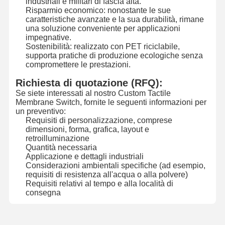
industriali e militari di fascia alta.
Risparmio economico: nonostante le sue
Commutatore di membrana della lampadina
caratteristiche avanzate e la sua durabilità, rimane
una soluzione conveniente per applicazioni
Commutatore di membrana della tastiera
impegnative.
Sostenibilità: realizzato con PET riciclabile,
Commutatore del pannello della membrana
supporta pratiche di produzione ecologiche senza
compromettere le prestazioni.
Sovrapposizioni grafiche
Richiesta di quotazione (RFQ):
Se siete interessati al nostro Custom Tactile
Circuiti in PET
Membrane Switch, fornite le seguenti informazioni per
un preventivo:
Pellicola di guida luminosa
Requisiti di personalizzazione, comprese
dimensioni, forma, grafica, layout e
retroilluminazione
Assemblaggio a cupola di metallo
Quantità necessaria
Applicazione e dettagli industriali
Lenti PMMA
Considerazioni ambientali specifiche (ad esempio,
requisiti di resistenza all'acqua o alla polvere)
Requisiti relativi al tempo e alla località di
consegna