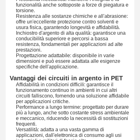
funzionalità anche sottoposte a forze di piegatura e
torsione.
Resistenza alle sostanze chimiche e all'abrasione:
Visita Alla
Controllo
Contattaci
Notizie
offre un'eccellente protezione contro solventi e
Fabbrica
Della Qualità
usura fisica, garantendo longevità e affidabilità.
Inchiostro d'argento di alta qualità: garantisce una
conducibilità superiore e percorsi a bassa
resistenza, fondamentali per applicazioni ad alte
prestazioni.
Progettazione adattabile: disponibile in varie
Chiedi Un
dimensioni e può essere adattata alle esigenze
Preventivo
specifiche dell'applicazione.
Vantaggi dei circuiti in argento in PET
Commutatore di membrana su ordinazione
Affidabilità in condizioni difficili: garantisce il
funzionamento continuo in ambienti in cui altri
Commutatore di membrana industriale
circuiti falliscono, fornendo una soluzione affidabile
per applicazioni critiche.
Performance a lungo termine: progettato per durare
Commutatore di membrana flessibile
più a lungo, anche sotto costante stress ambientale
e meccanico, riducendo la necessità di sostituzioni
Commutatore di membrana del PWB
frequenti.
Versatilità: adatta a una vasta gamma di
Commutatore di membrana di FPC
applicazioni, dall'elettronica di consumo agli usi