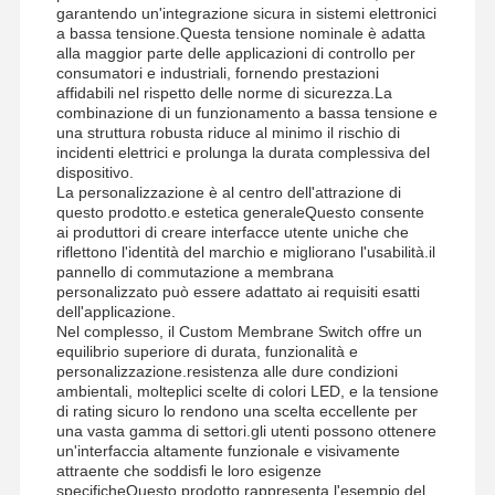
garantendo un'integrazione sicura in sistemi elettronici
a bassa tensione.Questa tensione nominale è adatta
alla maggior parte delle applicazioni di controllo per
Visita Alla
Controllo
Contattaci
Notizie
consumatori e industriali, fornendo prestazioni
affidabili nel rispetto delle norme di sicurezza.La
Fabbrica
Della Qualità
combinazione di un funzionamento a bassa tensione e
una struttura robusta riduce al minimo il rischio di
incidenti elettrici e prolunga la durata complessiva del
dispositivo.
La personalizzazione è al centro dell'attrazione di
questo prodotto.e estetica generaleQuesto consente
Chiedi Un
ai produttori di creare interfacce utente uniche che
riflettono l'identità del marchio e migliorano l'usabilità.il
Preventivo
pannello di commutazione a membrana
personalizzato può essere adattato ai requisiti esatti
dell'applicazione.
Commutatore di membrana su ordinazione
Nel complesso, il Custom Membrane Switch offre un
equilibrio superiore di durata, funzionalità e
Commutatore di membrana industriale
personalizzazione.resistenza alle dure condizioni
ambientali, molteplici scelte di colori LED, e la tensione
Commutatore di membrana flessibile
di rating sicuro lo rendono una scelta eccellente per
una vasta gamma di settori.gli utenti possono ottenere
un'interfaccia altamente funzionale e visivamente
Commutatore di membrana del PWB
attraente che soddisfi le loro esigenze
specificheQuesto prodotto rappresenta l'esempio del