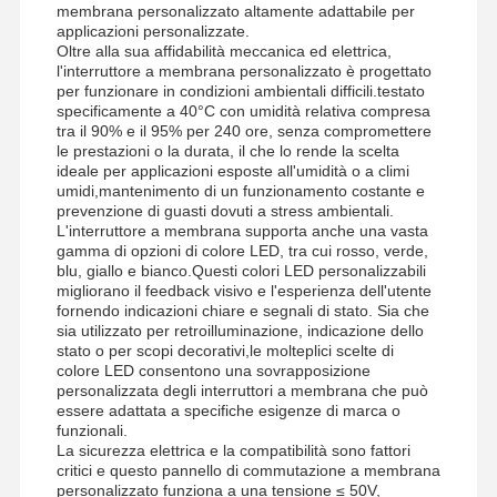
membrana personalizzato altamente adattabile per
applicazioni personalizzate.
Oltre alla sua affidabilità meccanica ed elettrica,
l'interruttore a membrana personalizzato è progettato
per funzionare in condizioni ambientali difficili.testato
specificamente a 40°C con umidità relativa compresa
tra il 90% e il 95% per 240 ore, senza compromettere
le prestazioni o la durata, il che lo rende la scelta
ideale per applicazioni esposte all'umidità o a climi
umidi,mantenimento di un funzionamento costante e
prevenzione di guasti dovuti a stress ambientali.
L'interruttore a membrana supporta anche una vasta
gamma di opzioni di colore LED, tra cui rosso, verde,
blu, giallo e bianco.Questi colori LED personalizzabili
migliorano il feedback visivo e l'esperienza dell'utente
fornendo indicazioni chiare e segnali di stato. Sia che
sia utilizzato per retroilluminazione, indicazione dello
stato o per scopi decorativi,le molteplici scelte di
colore LED consentono una sovrapposizione
personalizzata degli interruttori a membrana che può
essere adattata a specifiche esigenze di marca o
funzionali.
Casa.
Prodotti
Video
Su Di Noi
La sicurezza elettrica e la compatibilità sono fattori
critici e questo pannello di commutazione a membrana
personalizzato funziona a una tensione ≤ 50V,