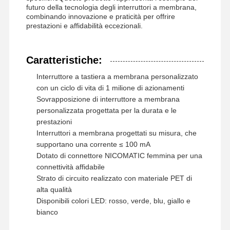
Commutatore di membrana di FPC
futuro della tecnologia degli interruttori a membrana,
combinando innovazione e praticità per offrire
Commutatore di membrana della lampadina
prestazioni e affidabilità eccezionali.
Commutatore di membrana della tastiera
Caratteristiche:
Commutatore del pannello della membrana
Interruttore a tastiera a membrana personalizzato
con un ciclo di vita di 1 milione di azionamenti
Sovrapposizioni grafiche
Sovrapposizione di interruttore a membrana
personalizzata progettata per la durata e le
Circuiti in PET
prestazioni
Pellicola di guida luminosa
Interruttori a membrana progettati su misura, che
supportano una corrente ≤ 100 mA
Assemblaggio a cupola di metallo
Dotato di connettore NICOMATIC femmina per una
connettività affidabile
Lenti PMMA
Strato di circuito realizzato con materiale PET di
alta qualità
Disponibili colori LED: rosso, verde, blu, giallo e
bianco