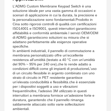
L'ADMG Custom Membrane Keypad Switch è una
soluzione ideale per una vasta gamma di occasioni e
scenari di applicazione in cui la durata, la precisione e
la personalizzazione sono fondamentali.Prodotto in
Cina sotto rigorosi controlli di qualità con certificazioni
ISO14001 e ISO9001, questi interruttori garantiscono
affidabilità e conformità ambientale.I servizi OEM/ODM
di ADMG garantiscono soluzioni su misura che si
adattano perfettamente alle esigenze operative
specifiche.
In ambienti industriali, il pannello di commutazione a
membrana personalizzato offre un'eccellente
resistenza all'umidità (testato a 40 °C con un'umidità
del 90% ~ 95% per 240 ore),che lo rende adatto a
condizioni difficili come gli impianti di produzioneL'uso
di un circuito flessibile in argento combinato con uno
strato di circuito in PET resistente garantisce
un'elevata conducibilità e flessibilità.che è essenziale
per i dispositivi soggetti a uso e vibrazioni
frequentiInoltre, l'adesivo 3M utilizzato in questi
interruttori a membrana fornisce un'adesione forte e
duratura, garantendo che il pannello rimanga
saldamente attaccato sotto varie sollecitazioni
ambientali.