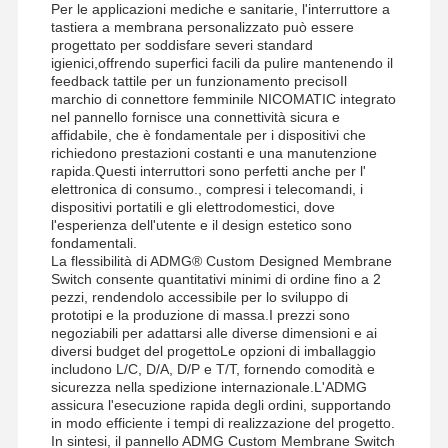
Per le applicazioni mediche e sanitarie, l'interruttore a
tastiera a membrana personalizzato può essere
progettato per soddisfare severi standard
igienici,offrendo superfici facili da pulire mantenendo il
feedback tattile per un funzionamento precisoIl
marchio di connettore femminile NICOMATIC integrato
nel pannello fornisce una connettività sicura e
affidabile, che è fondamentale per i dispositivi che
richiedono prestazioni costanti e una manutenzione
rapida.Questi interruttori sono perfetti anche per l'
elettronica di consumo., compresi i telecomandi, i
dispositivi portatili e gli elettrodomestici, dove
l'esperienza dell'utente e il design estetico sono
fondamentali.
La flessibilità di ADMG® Custom Designed Membrane
Switch consente quantitativi minimi di ordine fino a 2
pezzi, rendendolo accessibile per lo sviluppo di
prototipi e la produzione di massa.I prezzi sono
negoziabili per adattarsi alle diverse dimensioni e ai
diversi budget del progettoLe opzioni di imballaggio
includono L/C, D/A, D/P e T/T, fornendo comodità e
sicurezza nella spedizione internazionale.L'ADMG
assicura l'esecuzione rapida degli ordini, supportando
in modo efficiente i tempi di realizzazione del progetto.
In sintesi, il pannello ADMG Custom Membrane Switch