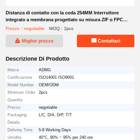
Distanza di contatto con la coda 254MM Interruttore
integrato a membrana progettato su misura ZIF o FPC
Adatto a elettrodomestici e dispositivi intelligenti
Prezzo：negotiable
MOQ：2pcs
Miglior prezzo
Contattaci
Descrizione Di Prodotto
Marca
ADMG
Certificazione
ISO14001 ISO9001
Model Number
OEM/ODM
Minimum Order
2pcs
Quantity
Prezzo
negotiable
Packaging
L/C, D/A, D/P, T/T
Details
Delivery Time
5-8 Working Days
Umidità
40°C, 90% ~ 95% per 240 ore